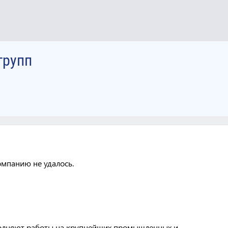
групп
омпанию не удалось.
олняют работы на крупнейших промышленных и