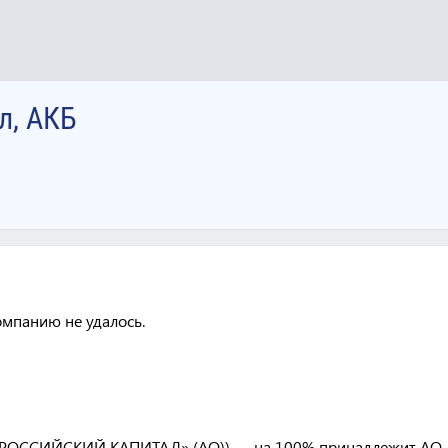
л, АКБ
омпанию не удалось.
Б «РОССИЙСКИЙ КАПИТАЛ» (АО)) — на 100% принадлежит АО