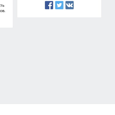
сть
ов.