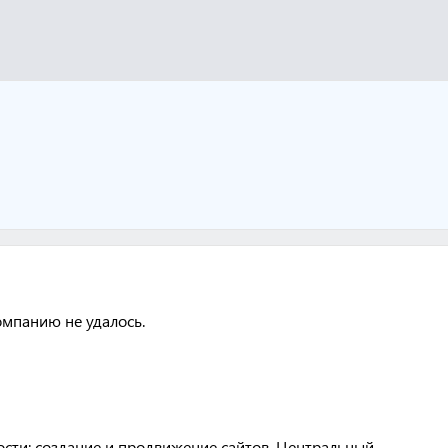
омпанию не удалось.
ости: создание и продвижение сайтов. Центральный