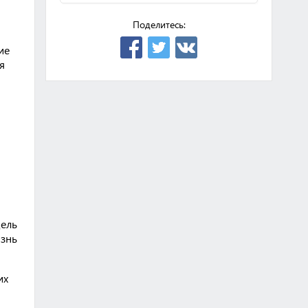
Поделитесь:
ие
я
цель
изнь
их