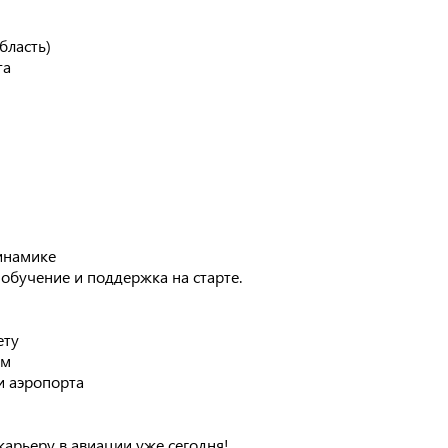
бласть)
та
динамике
обучение и поддержка на старте.
ету
ем
и аэропорта
карьеру в авиации уже сегодня!