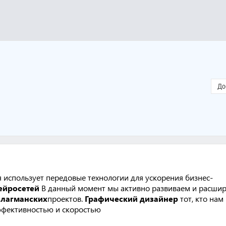
До
я использует передовые технологии для ускорения бизнес-
ейросетей
В данный момент мы активно развиваем и расши
лагманских
проектов.
Графический дизайнер
тот, кто нам
эффективностью и скоростью