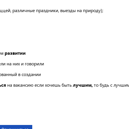
ццей, различные праздники, выезды на природу);
ом
развитии
ли на них и говорили
сованный в создании
ься
на вакансию если хочешь быть
лучшим,
то будь с лучши