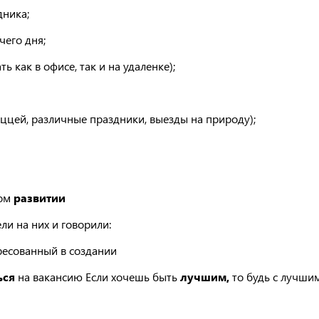
дника;
чего дня;
 как в офисе, так и на удаленке);
ццей, различные праздники, выезды на природу);
ном
развитии
и на них и говорили:
ресованный в создании
ься
на вакансию Если хочешь быть
лучшим,
то будь с лучши