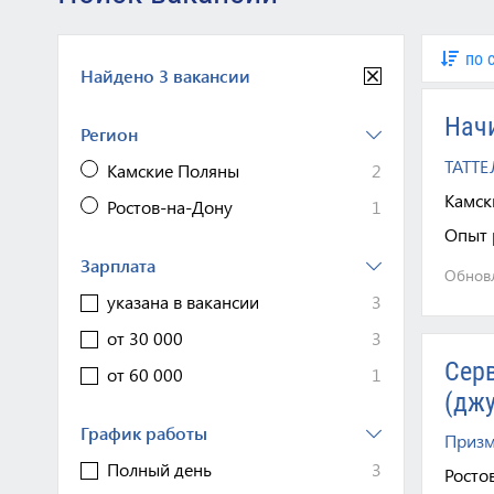
по 
Найдено 3 вакансии
Нач
регион
ТАТТ
Камские Поляны
2
Камск
Ростов-на-Дону
1
Опыт 
зарплата
Обновл
указана в вакансии
3
от 30 000
3
Сер
от 60 000
1
(дж
график работы
Приз
Полный день
3
Росто